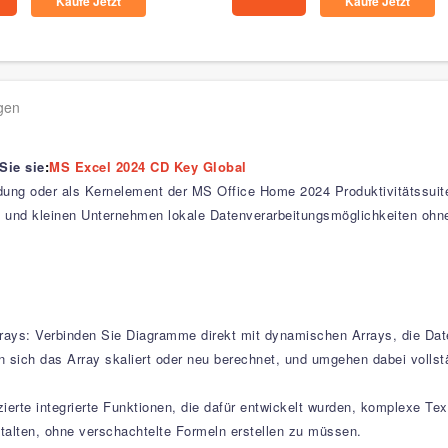
Kaufe Jetzt
Kaufe Jetzt
agen
Sie sie
:
MS Excel 2024 CD Key Global
ng oder als Kernelement der MS Office Home 2024 Produktivitätssuiten
n und kleinen Unternehmen lokale Datenverarbeitungsmöglichkeiten ohne
ys: Verbinden Sie Diagramme direkt mit dynamischen Arrays, die Daten
nn sich das Array skaliert oder neu berechnet, und umgehen dabei volls
erte integrierte Funktionen, die dafür entwickelt wurden, komplexe Text
stalten, ohne verschachtelte Formeln erstellen zu müssen.