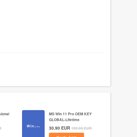
ional
MS Win 11 Pro OEM KEY
GLOBAL-Lifetime
30.90
EUR
R
199.99
EUR