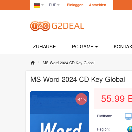
EUR
Einloggen
|
Anmelden
Germany(Deutsch)
ZUHAUSE
PC GAME
KONTAK
MS Word 2024 CD Key Global
MS Word 2024 CD Key Global
55.99
-44%
Plattform:
Region: