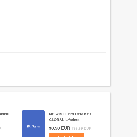
ional
MS Win 11 Pro OEM KEY
GLOBAL-Lifetime
30.90
EUR
R
199.99
EUR