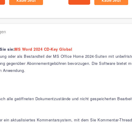
Kaufe Jetzt
Kaufe Jetzt
agen
Sie sie
:
MS Word 2024 CD-Key Global
g oder als Bestandteil der MS Office Home 2024-Suiten mit unbefriste
lung gegenüber Abonnementgebühren bevorzugen. Die Software bietet m
gen Anwendung.
isch alle geöffneten Dokumentzustände und nicht gespeicherten Bearbei
ein aktualisiertes Kommentarsystem, mit dem Sie Kommentar-Threads 